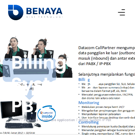
Billing
System IP
PBX
Home
Products
Software Application
Billing System IP PBX
/
/
/