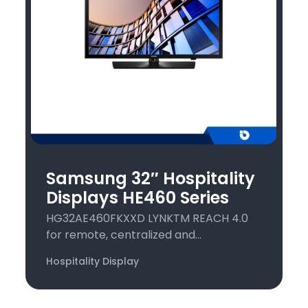
Samsung 32″ Hospitality
Displays HE460 Series
HG32AE460FKXXD LYNKTM REACH 4.0
for remote, centralized and...
Hospitality Display