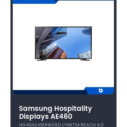
Samsung Hospitality
Displays AE460
HG49AE460HKXXD LYNKTM REACH 4.0