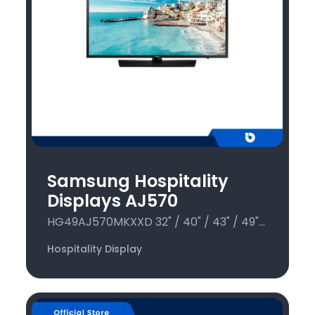
Samsung Hospitality
Displays AJ570
HG49AJ570MKXXD 32" / 40" / 43" / 49"...
Hospitality Display